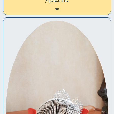
j'apprends à lire
ND