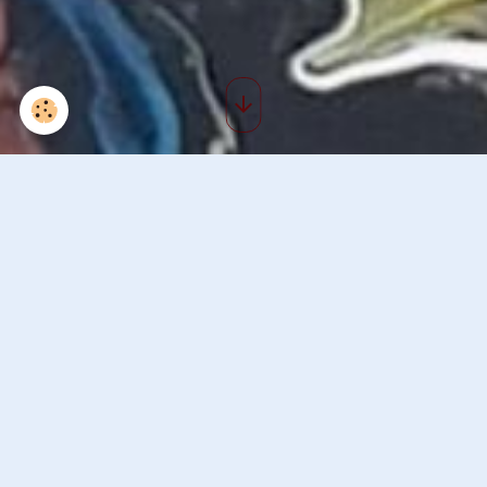
Articles de bergere-odile
Dans
Nos amis les animaux
jorge
Le 09/04/2020
Je suis de nouveau heureux...
J'ai trouvé une maitresse qui prend soin de moi - mais on ne lui a pas dit
tous mes problèmes de santé et que je ne voyait pas - même avec un seul
oeil je pourrais aller dans le jardin sans rencontrer des obstacles. Ma
maîtresse envisage une opération ....
https://www.lepotsolidaire.fr/pot/i7xjt194